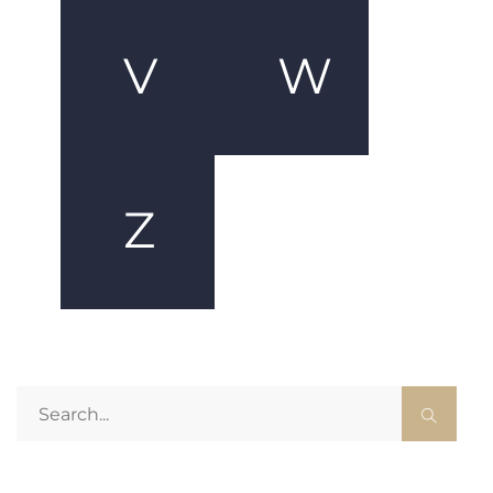
V
W
Z