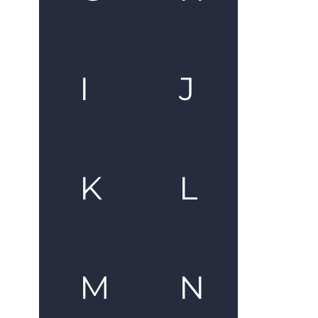
I
J
K
L
M
N