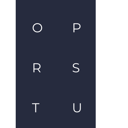
O
P
R
S
T
U