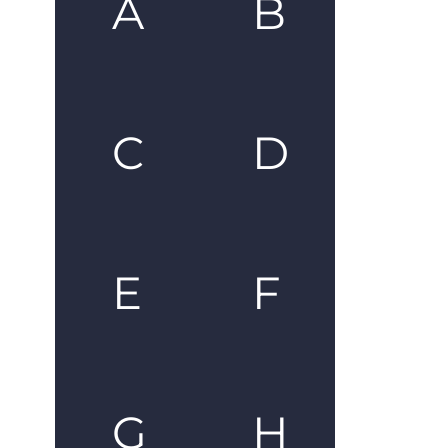
A
B
C
D
E
F
G
H