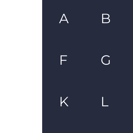
A
B
F
G
K
L