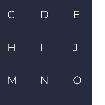
C
D
E
H
I
J
M
N
O