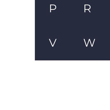
P
R
V
W