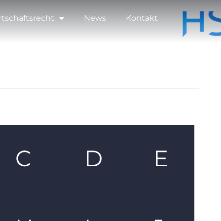
rtschaftsrecht
News
Kontakt
C
D
E