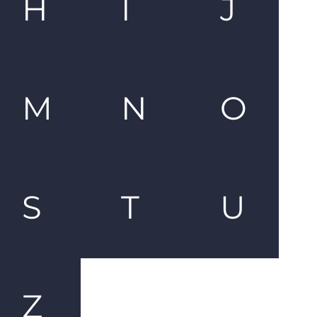
H
I
J
M
N
O
S
T
U
Z