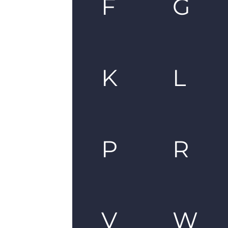
F
G
K
L
P
R
V
W