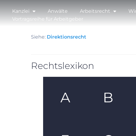
Kanzlei
Anwälte
Arbeitsrecht
Wi
Vortragsreihe für Arbeitgeber
Siehe:
Direktionsrecht
Rechtslexikon
A
B