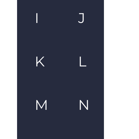
I
J
K
L
M
N