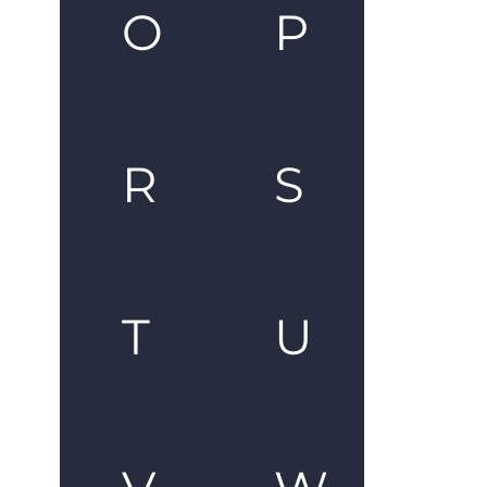
O
P
R
S
T
U