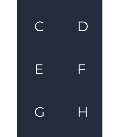
C
D
E
F
G
H