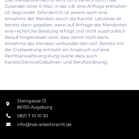
Das Mandatsverhältnis wird nicht bereits durch das
Zusenden einer E-Mail, in der z.B. eine Anfrage enthalten
ist, begründet. Erforderlich ist jeweils auch eine
Annahme des Mandats durch die Kanzlei. Letzteres ist
bereits dann gegeben, wenn auf Anfrage des Mandanten
eine rechtliche Beratung erfolgt und nicht ausdrücklich
darauf hingewiesen wird, dass damit noch keine
Annahme des Mandats verbunden sein soll. Bereits mit
der Erstberatung entsteht ein Anspruch auf eine
Rechtsanwaltsvergütung (siehe dazu auch
Kanzlei/Service/Gebühren- und Berufsordnung).
Steingasse 13
86150 Augsburg
0821 7 10 10 30
info@hsk-arbeitsrecht.de