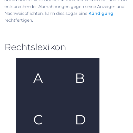
entsprechender Abmahnungen gegen seine Anzeige- und
Nachweispflichten, kann dies sogar eine
Kündigung
rechtfertigen.
Rechtslexikon
A
B
C
D