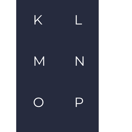
K
L
M
N
O
P