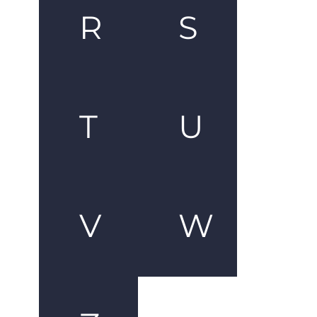
R
S
T
U
V
W