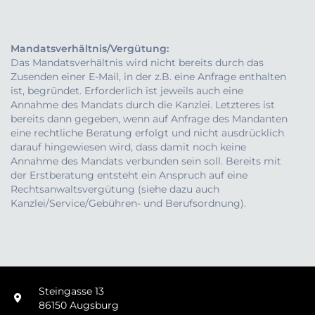
Mandatsverhältnis/Vergütung:
Das Mandatsverhältnis wird nicht bereits durch das
Zusenden einer E-Mail, in der z.B. eine Anfrage enthalten
ist, begründet. Erforderlich ist jeweils auch eine
Annahme des Mandats durch die Kanzlei. Letzteres ist
bereits dann gegeben, wenn auf Anfrage des Mandanten
eine rechtliche Beratung erfolgt und nicht ausdrücklich
darauf hingewiesen wird, dass damit noch keine
Annahme des Mandats verbunden sein soll. Bereits mit
der Erstberatung entsteht ein Anspruch auf eine
Rechtsanwaltsvergütung (siehe dazu auch
Kanzlei/Service/Gebühren- und Berufsordnung).
Steingasse 13
86150 Augsburg