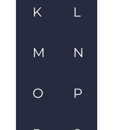
K
L
M
N
O
P