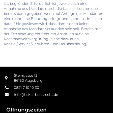
ist, begründet. Erforderlich ist jeweils auch eine
Annahme des Mandats durch die Kanzlei. Letzteres ist
bereits dann gegeben, wenn auf Anfrage des Mandanten
eine rechtliche Beratung erfolgt und nicht ausdrücklich
darauf hingewiesen wird, dass damit noch keine
Annahme des Mandats verbunden sein soll. Bereits mit
der Erstberatung entsteht ein Anspruch auf eine
Rechtsanwaltsvergütung (siehe dazu auch
Kanzlei/Service/Gebühren- und Berufsordnung).
Steingasse 13
86150 Augsburg
0821 7 10 10 30
info@hsk-arbeitsrecht.de
Öffnungszeiten