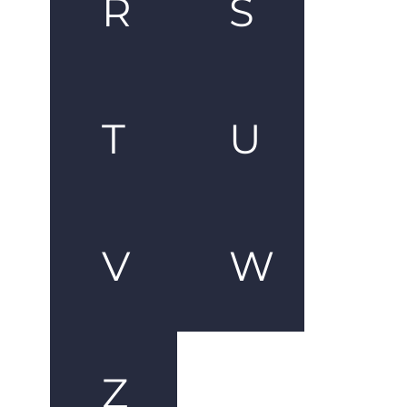
R
S
T
U
V
W
Z