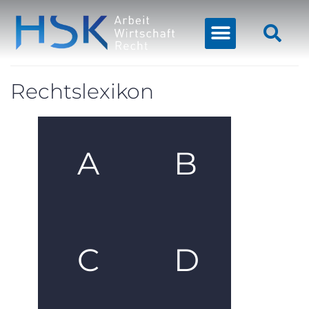
Rechtslexikon
A
B
C
D