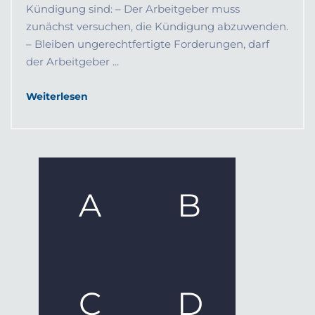
Kündigung sind: – Der Arbeitgeber muss
zunächst versuchen, die Kündigung abzuwenden.
– Bleiben ungerechtfertigte Forderungen, darf
der Arbeitgeber ...
Weiterlesen
A
B
C
D