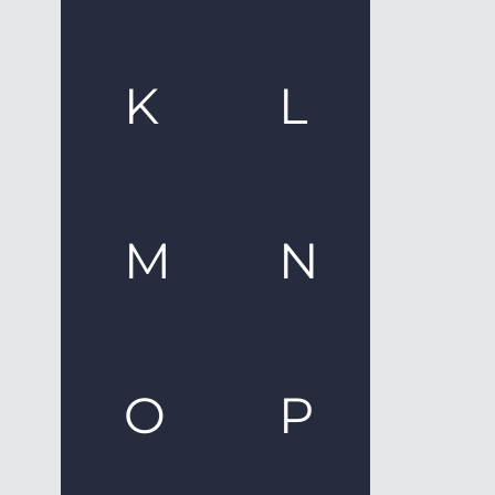
K
L
M
N
O
P