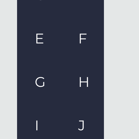
E
F
G
H
I
J