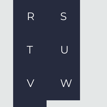
R
S
T
U
V
W