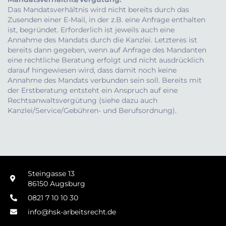
Das Mandatsverhältnis wird nicht bereits durch das
Zusenden einer E-Mail, in der z.B. eine Anfrage enthalten
ist, begründet. Erforderlich ist jeweils auch eine
Annahme des Mandats durch die Kanzlei. Letzteres ist
bereits dann gegeben, wenn auf Anfrage des Mandanten
eine rechtliche Beratung erfolgt und nicht ausdrücklich
darauf hingewiesen wird, dass damit noch keine
Annahme des Mandats verbunden sein soll. Bereits mit
der Erstberatung entsteht ein Anspruch auf eine
Rechtsanwaltsvergütung (siehe dazu auch
Kanzlei/Service/Gebühren- und Berufsordnung).
Steingasse 13
86150 Augsburg
0821 7 10 10 30
info@hsk-arbeitsrecht.de