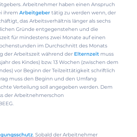
eitgebers. Arbeitnehmer haben einen Anspruch
bei ihrem
Arbeitgeber
tätig zu werden wenn, der
ftigt, das Arbeitsverhältnis länger als sechs
blichen Gründe entgegenstehen und die
szeit für mindestens zwei Monate auf einen
ochenstunden im Durchschnitt des Monats
ng der Arbeitszeit während der
Elternzeit
muss
sjahr des Kindes) bzw. 13 Wochen (zwischen dem
s) vor Beginn der Teilzeittätigkeit schriftlich
ntrag muss den Beginn und den Umfang
nschte Verteilung soll angegeben werden. Dem
ass der Arbeitnehmerschon
 BEEG.
igungsschutz
. Sobald der Arbeitnehmer