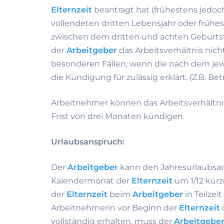
Elternzeit
beantragt hat (frühestens jedo
vollendeten dritten Lebensjahr oder früh
zwischen dem dritten und achten Geburts
der
Arbeitgeber
das Arbeitsverhältnis nich
besonderen Fällen, wenn die nach dem je
die Kündigung für zulässig erklärt. (Z.B. Be
Arbeitnehmer können das Arbeitsverhältn
Frist von drei Monaten kündigen.
Urlaubsanspruch:
Der
Arbeitgeber
kann den Jahresurlaubsan
Kalendermonat der
Elternzeit
um 1/12 kürz
der
Elternzeit
beim
Arbeitgeber
in Teilzei
Arbeitnehmerin vor Beginn der
Elternzeit
vollständig erhalten, muss der
Arbeitgebe