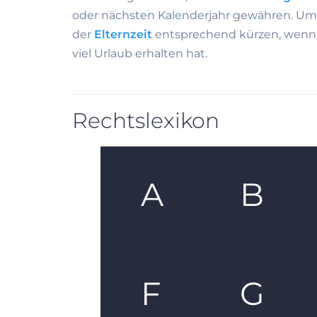
oder nächsten Kalenderjahr gewähren. U
der
Elternzeit
entsprechend kürzen, wenn 
viel Urlaub erhalten hat.
Rechtslexikon
A
B
F
G