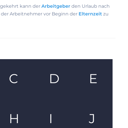
mgekehrt kann der
Arbeitgeber
den Urlaub nach
der Arbeitnehmer vor Beginn der
Elternzeit
zu
C
D
E
H
I
J