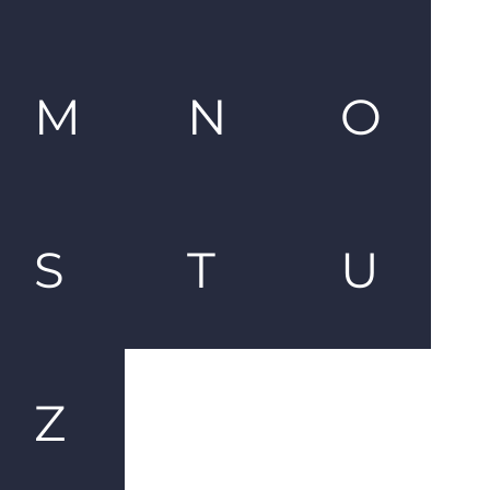
M
N
O
S
T
U
Z