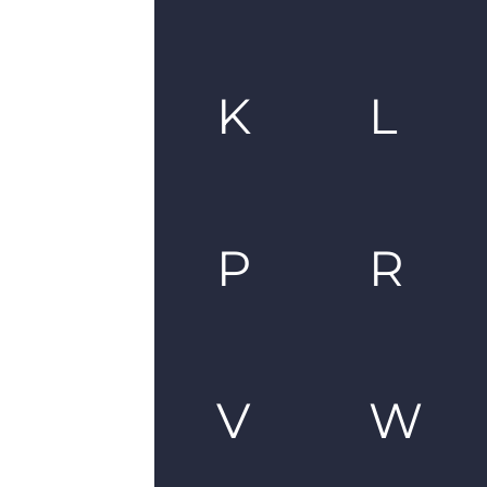
K
L
P
R
V
W