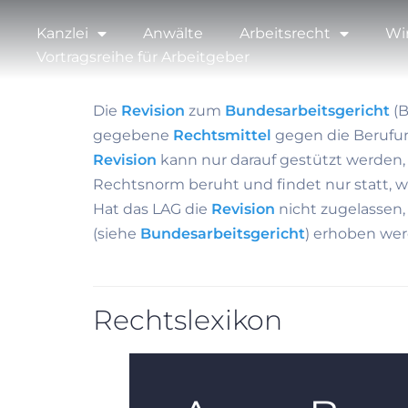
Kanzlei
Anwälte
Arbeitsrecht
Wi
Vortragsreihe für Arbeitgeber
Die
Revision
zum
Bundesarbeitsgericht
(B
gegebene
Rechtsmittel
gegen die Berufung
Revision
kann nur darauf gestützt werden, 
Rechtsnorm beruht und findet nur statt, we
Hat das LAG die
Revision
nicht zugelassen
(siehe
Bundesarbeitsgericht
) erhoben wer
Rechtslexikon