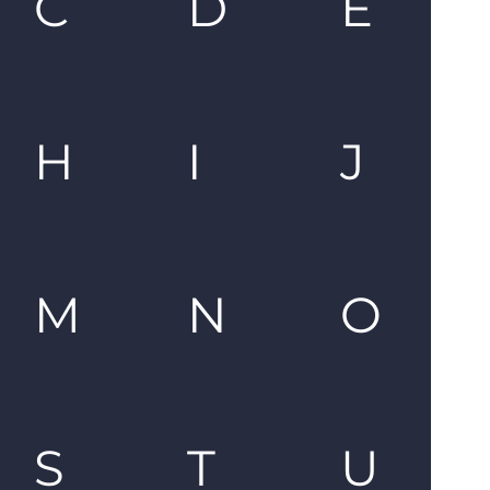
C
D
E
H
I
J
M
N
O
S
T
U