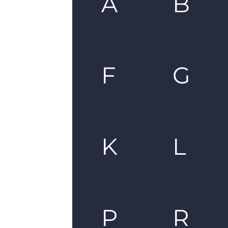
A
B
F
G
K
L
P
R