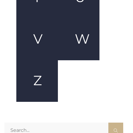
V
W
Z