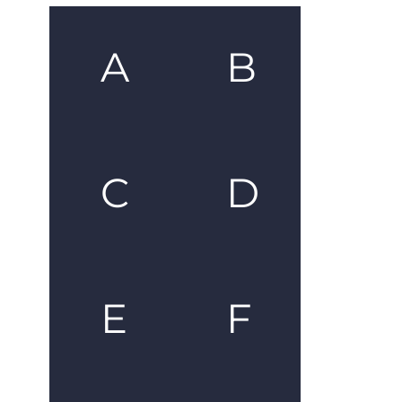
A
B
C
D
E
F