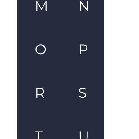
M
N
O
P
R
S
T
U