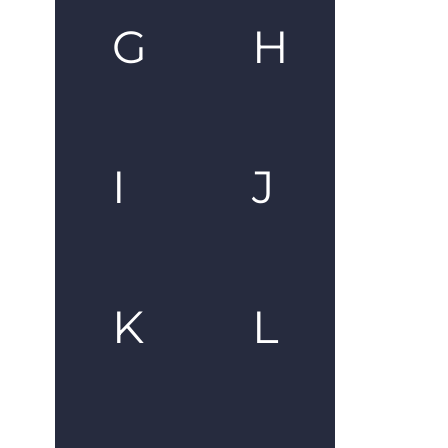
G
H
I
J
K
L