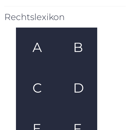
Rechtslexikon
A
B
C
D
E
F