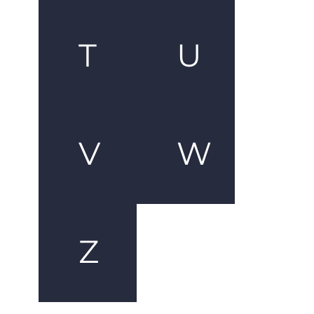
T
U
V
W
Z