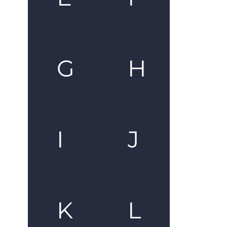
G
H
I
J
K
L