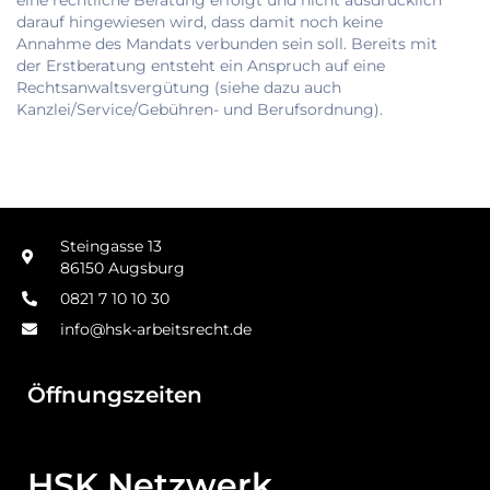
eine rechtliche Beratung erfolgt und nicht ausdrücklich
darauf hingewiesen wird, dass damit noch keine
Annahme des Mandats verbunden sein soll. Bereits mit
der Erstberatung entsteht ein Anspruch auf eine
Rechtsanwaltsvergütung (siehe dazu auch
Kanzlei/Service/Gebühren- und Berufsordnung).
Steingasse 13
86150 Augsburg
0821 7 10 10 30
info@hsk-arbeitsrecht.de
Öffnungszeiten
HSK Netzwerk