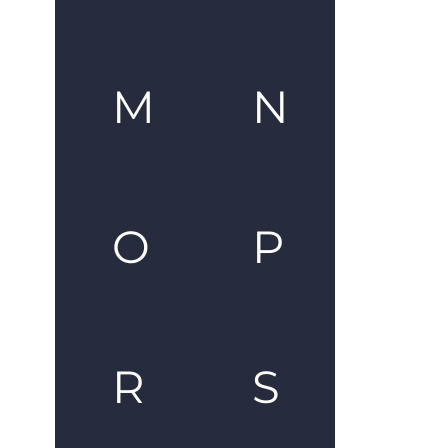
M
N
O
P
R
S