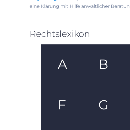
eine Klärung mit Hilfe anwaltlicher Berat
Rechtslexikon
A
B
F
G