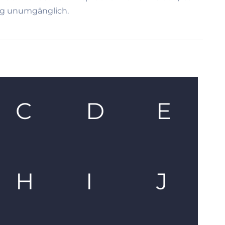
ung unumgänglich.
C
D
E
H
I
J