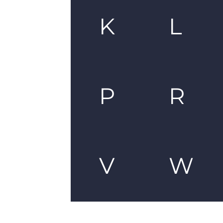
K
L
P
R
V
W