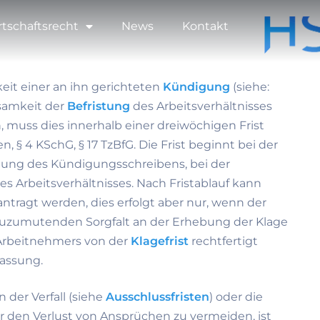
rtschaftsrecht
News
Kontakt
it einer an ihn gerichteten
Kündigung
(siehe:
ksamkeit der
Befristung
des Arbeitsverhältnisses
 muss dies innerhalb einer dreiwöchigen Frist
, § 4 KSchG, § 17 TzBfG. Die Frist beginnt bei der
gung des Kündigungsschreibens, bei der
 Arbeitsverhältnisses. Nach Fristablauf kann
ntragt werden, dies erfolgt aber nur, wenn der
uzumutenden Sorgfalt an der Erhebung der Klage
 Arbeitnehmers von der
Klagefrist
rechtfertigt
lassung.
 der Verfall (siehe
Ausschlussfristen
) oder die
 den Verlust von Ansprüchen zu vermeiden, ist