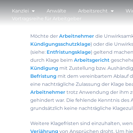
Kanzlei
Anwälte
Arbeitsrecht
Wi
Vortragsreihe für Arbeitgeber
Möchte der
Arbeitnehmer
die Unwirksamke
Kündigungsschutzklage
) oder die Unwir
(siehe:
Entfristungsklage
) geltend machen,
durch Klage beim
Arbeitsgericht
geschehen
Kündigung
mit Zustellung bzw. Aushändi
Befristung
mit dem vereinbartem Ablauf des
eine nachträgliche Zulassung der Klage bea
Arbeitnehmer
trotz Anwendung der ihm z
gehindert war. Die fehlende Kenntnis des
grundsätzlich keine nachträgliche Klagezu
Weitere Klagefristen sind einzuhalten, wenn
Verjährung
von Ansprüchen droht. Um hier